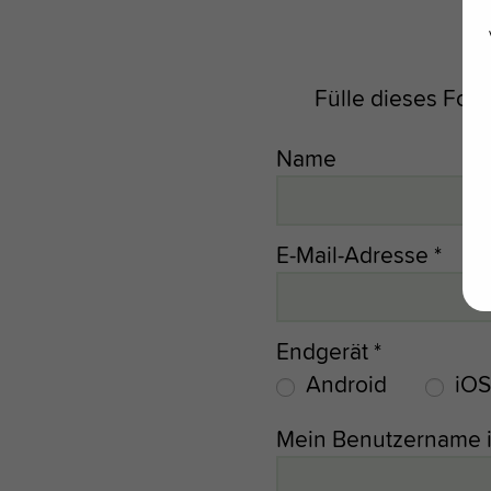
Fülle dieses For
Name
E-Mail-Adresse
*
Endgerät
*
Android
iOS
Mein Benutzername i