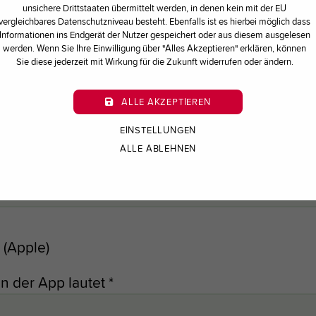
unsichere Drittstaaten übermittelt werden, in denen kein mit der EU
vergleichbares Datenschutzniveau besteht. Ebenfalls ist es hierbei möglich dass
Informationen ins Endgerät der Nutzer gespeichert oder aus diesem ausgelesen
Du hast Probleme mit deiner Kuhndenkarte?
werden. Wenn Sie Ihre Einwilligung über "Alles Akzeptieren" erklären, können
mular aus und wir kümmern uns schnellstmöglich
Sie diese jederzeit mit Wirkung für die Zukunft widerrufen oder ändern.
ALLE AKZEPTIEREN
EINSTELLUNGEN
ALLE ABLEHNEN
 (Apple)
n der App lautet
*