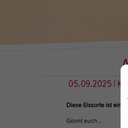
A
05.09.2025
| K
Diese Eissorte ist eine 
Gönnt euch…