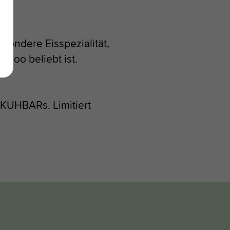
esondere Eisspezialität,
oooo beliebt ist.
KUHBARs. Limitiert