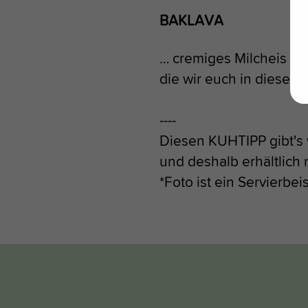
BAKLAVA
… cremiges Milcheis mit
die wir euch in diesem 
----
Diesen KUHTIPP gibt's
und deshalb erhältlich 
*Foto ist ein Servierbeis