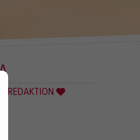
VA
R REDAKTION