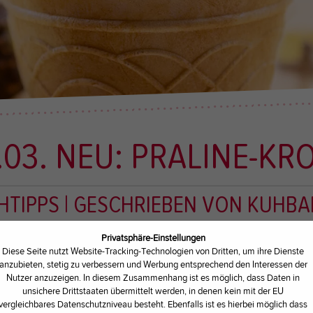
.03. NEU: PRALINE-K
UHTIPPS
| GESCHRIEBEN VON
KUHBA
Privatsphäre-Einstellungen
Diese Seite nutzt Website-Tracking-Technologien von Dritten, um ihre Dienste
ng einfach in vollen Zügen genießen ...
anzubieten, stetig zu verbessern und Werbung entsprechend den Interessen der
Nutzer anzuzeigen. In diesem Zusammenhang ist es möglich, dass Daten in
unsichere Drittstaaten übermittelt werden, in denen kein mit der EU
vergleichbares Datenschutzniveau besteht. Ebenfalls ist es hierbei möglich dass
eren neuen Kuhtipp der Woche: