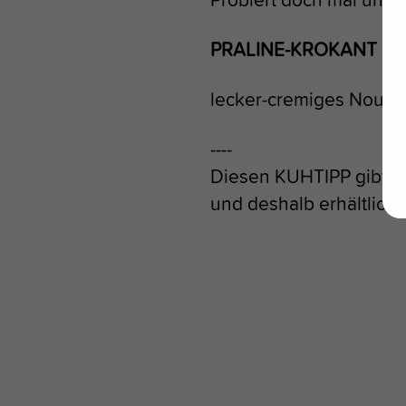
PRALINE-KROKANT
lecker-cremiges Nouga
----
Diesen KUHTIPP gibt's
und deshalb erhältlich 