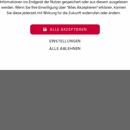
Informationen ins Endgerät der Nutzer gespeichert oder aus diesem ausgelesen
werden. Wenn Sie Ihre Einwilligung über "Alles Akzeptieren" erklären, können
Sie diese jederzeit mit Wirkung für die Zukunft widerrufen oder ändern.
ALLE AKZEPTIEREN
t-Pralineneis mit Mandel-Crunch. Soooo yummy!
EINSTELLUNGEN
ALLE ABLEHNEN
 wie immer ab dem kommenden Sonntag in allen 
nur solange der Vorrat reicht.