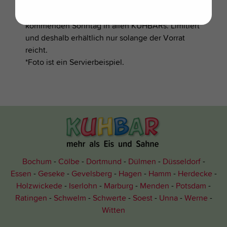
----
Diesen KUHTIPP gibt's wie immer ab dem
kommenden Sonntag in allen KUHBARs. Limitiert
und deshalb erhältlich nur solange der Vorrat
reicht.
*Foto ist ein Servierbeispiel.
Bochum
Cölbe
Dortmund
Dülmen
Düsseldorf
Essen
Geseke
Gevelsberg
Hagen
Hamm
Herdecke
Holzwickede
Iserlohn
Marburg
Menden
Potsdam
Ratingen
Schwelm
Schwerte
Soest
Unna
Werne
Witten