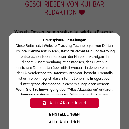
GESCHRIEBEN VON
KUHBAR
REDAKTION
Was als Dessert schon spitze ist, wird als Eissorte
noch viel besser!
Privatsphäre-Einstellungen
Diese Seite nutzt Website-Tracking-Technologien von Dritten,
um ihre Dienste anzubieten, stetig zu verbessern und Werbung
Genießt unseren nächsten Kuhtipp
entsprechend den Interessen der Nutzer anzuzeigen. In
diesem Zusammenhang ist es möglich, dass Daten in
PANNA COTTA-HIMBEERE
unsichere Drittstaaten übermittelt werden, in denen kein mit
der EU vergleichbares Datenschutzniveau besteht. Ebenfalls
ist es hierbei möglich dass Informationen ins Endgerät der
… leckeres Milcheis mit herrlich cremiger Panna
Nutzer gespeichert oder aus diesem ausgelesen werden.
Cotta und fruchtiger Himbeersoße. Ein
Wenn Sie Ihre Einwilligung über "Alles Akzeptieren" erklären,
unvergleichliches Geschmackserlebnis zu Ostern!
können Sie diese jederzeit mit Wirkung für die Zukunft
widerrufen oder ändern.
Kommt probieren!
ALLE AKZEPTIEREN
EINSTELLUNGEN
ALLE ABLEHNEN