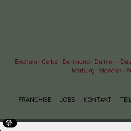
Bochum
Cölbe
Dortmund
Dülmen
Düs
Marburg
Menden
P
FRANCHISE
JOBS
KONTAKT
TE