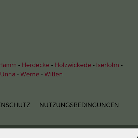
Hamm
Herdecke
Holzwickede
Iserlohn
Unna
Werne
Witten
ENSCHUTZ
NUTZUNGSBEDINGUNGEN
© 2026 KUHBAR Franch-Eis GmbH