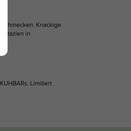
en schmecken: Knackige
istazien in
KUHBARs. Limitiert