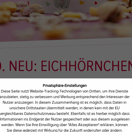
0. NEU: EICHHÖRNCH
UHTIPPS
| GESCHRIEBEN VON
KUHBA
Privatsphäre-Einstellungen
Diese Seite nutzt Website-Tracking-Technologien von Dritten, um ihre Dienste
anzubieten, stetig zu verbessern und Werbung entsprechend den Interessen der
Nutzer anzuzeigen. In diesem Zusammenhang ist es möglich, dass Daten in
USS-Eis? ...
unsichere Drittstaaten übermittelt werden, in denen kein mit der EU
vergleichbares Datenschutzniveau besteht. Ebenfalls ist es hierbei möglich dass
Informationen ins Endgerät der Nutzer gespeichert oder aus diesem ausgelesen
h nie unser superleckeren Kuhtipp der Woche
werden. Wenn Sie Ihre Einwilligung über "Alles Akzeptieren" erklären, können
Sie diese jederzeit mit Wirkung für die Zukunft widerrufen oder ändern.