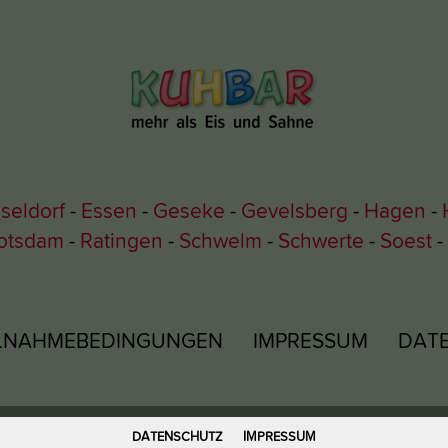
seldorf
Essen
Geseke
Gevelsberg
Hagen
otsdam
Ratingen
Schwelm
Schwerte
Soest
ILNAHMEBEDINGUNGEN
IMPRESSUM
DAT
DATENSCHUTZ
IMPRESSUM