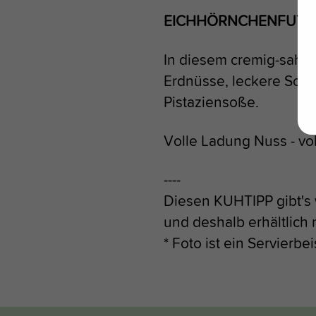
EICHHÖRNCHENFUTT
In diesem cremig-sahni
Erdnüsse, leckere Sonn
Pistaziensoße.
Volle Ladung Nuss - vol
----
Diesen KUHTIPP gibt's
und deshalb erhältlich 
* Foto ist ein Servierbei