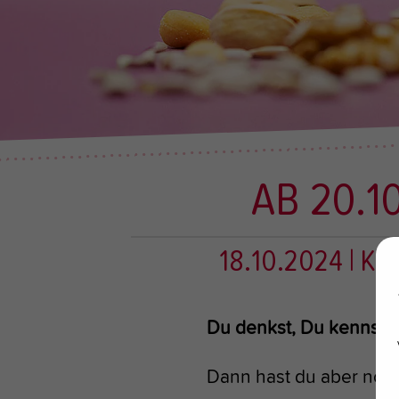
AB 20.1
18.10.2024
| K
Du denkst, Du kennst N
Dann hast du aber noc