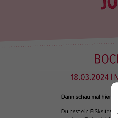
BOC
18.03.2024
|
Dann schau mal hier ...
Du hast ein EISkaltes H