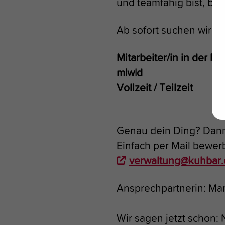
und teamfähig bist, bis
Ab sofort suchen wir fü
Mitarbeiter/in in der E
m|w|d
Vollzeit / Teilzeit
Genau dein Ding? Dan
Einfach per Mail bewe
verwaltung@kuhbar.
Ansprechpartnerin: Ma
Wir sagen jetzt schon: 