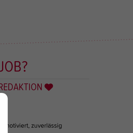
JOB?
REDAKTION
 motiviert, zuverlässig