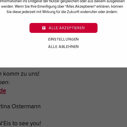
t DU genau richtig bei uns!
Informationen ins Endgerät der Nutzer gespeichert oder aus diesem ausgelesen
werden. Wenn Sie Ihre Einwilligung über "Alles Akzeptieren" erklären, können
Sie diese jederzeit mit Wirkung für die Zukunft widerrufen oder ändern.
r unsere Eismanufaktur in Schwerte:
ALLE AKZEPTIEREN
isproduktion und Konditorei
EINSTELLUNGEN
ALLE ABLEHNEN
n komm zu uns!
rben:
de
rtina Ostermann
N‘Eis to see you!