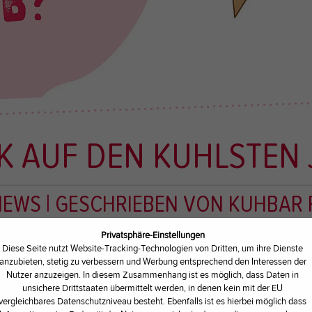
K AUF DEN KUHLSTEN 
 NEWS
| GESCHRIEBEN VON
KUHBAR 
Privatsphäre-Einstellungen
Diese Seite nutzt Website-Tracking-Technologien von Dritten, um ihre Dienste
anzubieten, stetig zu verbessern und Werbung entsprechend den Interessen der
Nutzer anzuzeigen. In diesem Zusammenhang ist es möglich, dass Daten in
unsichere Drittstaaten übermittelt werden, in denen kein mit der EU
ändchen für alles was mit Eis zu tun hat? Wenn du
vergleichbares Datenschutzniveau besteht. Ebenfalls ist es hierbei möglich dass