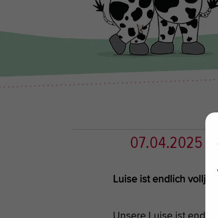
07.04.2025
|
Luise ist endlich volljäh
Unsere Luise ist endlich