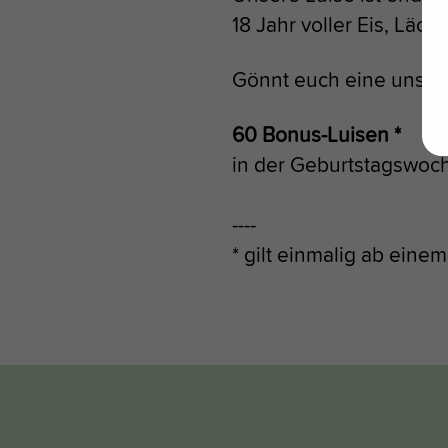
18 Jahr voller Eis, Läc
Gönnt euch eine unser
60 Bonus-Luisen *
in der Geburtstagswoc
----
* gilt einmalig ab ein