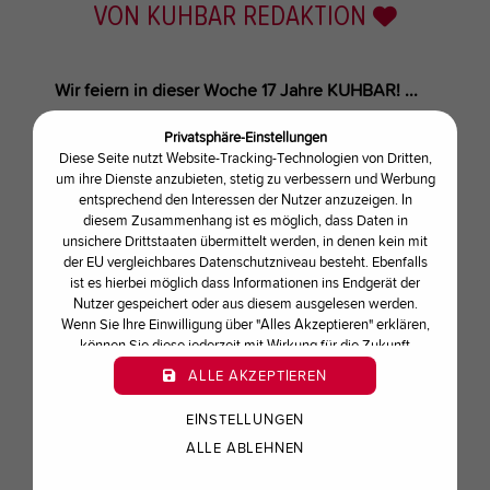
VON
KUHBAR REDAKTION
Wir feiern in dieser Woche 17 Jahre KUHBAR! ...
Privatsphäre-Einstellungen
Unser Geschenk für euch:
Diese Seite nutzt Website-Tracking-Technologien von Dritten,
um ihre Dienste anzubieten, stetig zu verbessern und Werbung
Ihr erhaltet satte
entsprechend den Interessen der Nutzer anzuzeigen. In
diesem Zusammenhang ist es möglich, dass Daten in
60 Bonus-Luisen
unsichere Drittstaaten übermittelt werden, in denen kein mit
über unsere KUHBAR-App
der EU vergleichbares Datenschutzniveau besteht. Ebenfalls
in der Zeit vom 01.-07.04.2024
ist es hierbei möglich dass Informationen ins Endgerät der
(gilt einmalig, ab einem Mindestumsatz von 3,00
Nutzer gespeichert oder aus diesem ausgelesen werden.
Wenn Sie Ihre Einwilligung über "Alles Akzeptieren" erklären,
€)
können Sie diese jederzeit mit Wirkung für die Zukunft
widerrufen oder ändern.
ALLE AKZEPTIEREN
Kommt vorbei und sahnt mit eurer KUHBAR App
richtig ab!
EINSTELLUNGEN
Falls ihr die App noch nicht habt – hier geht’s
ALLE ABLEHNEN
zum Download:
www.kuhbar.com/app