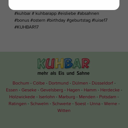
----
#kuhbar # kuhbarapp #eisliebe #absahnen
#bonus #ostern #birthday #geburtstag #luise17
#KUHBAR17
Bochum
Cölbe
Dortmund
Dülmen
Düsseldorf
Essen
Geseke
Gevelsberg
Hagen
Hamm
Herdecke
Holzwickede
Iserlohn
Marburg
Menden
Potsdam
Ratingen
Schwelm
Schwerte
Soest
Unna
Werne
Witten