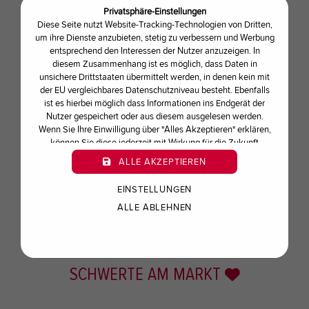
Privatsphäre-Einstellungen
27. Dezember
11:00 - 18:30 Uhr
Diese Seite nutzt Website-Tracking-Technologien von Dritten,
um ihre Dienste anzubieten, stetig zu verbessern und Werbung
28. Dezember
10:00 - 18:30 Uhr
entsprechend den Interessen der Nutzer anzuzeigen. In
diesem Zusammenhang ist es möglich, dass Daten in
29. Dezember
11:00 - 18:30 Uhr
unsichere Drittstaaten übermittelt werden, in denen kein mit
der EU vergleichbares Datenschutzniveau besteht. Ebenfalls
ist es hierbei möglich dass Informationen ins Endgerät der
30. Dezember
11:00 - 18:30 Uhr
Nutzer gespeichert oder aus diesem ausgelesen werden.
Wenn Sie Ihre Einwilligung über "Alles Akzeptieren" erklären,
31. Dezember
10:00 - 13:00 Uhr
können Sie diese jederzeit mit Wirkung für die Zukunft
widerrufen oder ändern.
ALLE AKZEPTIEREN
01. Januar
geschlossen
EINSTELLUNGEN
ALLE ABLEHNEN
SCHWERTE AM MARKT